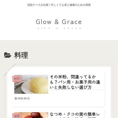
現役ナースが伝授！忙しくても美と健康のための習慣
Glow & Grace
料理
その米粉、間違ってるか
料理
も？パン用・お菓子用の違
いと失敗しない選び方
2026.06.01
なつめ・クコの実の簡単レ
健康