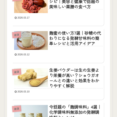
シピ｜美容と健康で話題の
美味しい薬膳の食べ方
2026.03.17
麹蜜の使い方7選｜砂糖の代
健康
わりになる発酵甘味料の簡
単レシピと活用アイデア
2026.03.12
生姜パウダーは生の生姜よ
健康
り栄養が高い？ショウガオ
ールとの違いと効果をわか
りやすく解説
2026.03.10
今話題の「麹調味料」4選｜
健康
化学調味料無添加の発酵調