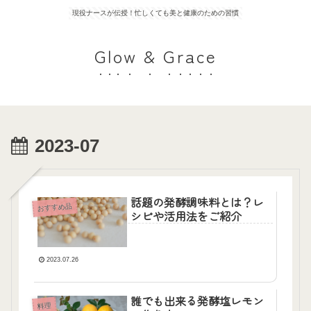
現役ナースが伝授！忙しくても美と健康のための習慣
Glow & Grace
2023-07
話題の発酵調味料とは？レ
おすすめ品
シピや活用法をご紹介
2023.07.26
誰でも出来る発酵塩レモン
料理