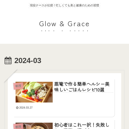
現役ナースが伝授！忙しくても美と健康のための習慣
Glow & Grace
2024-03
蒸篭で作る簡単ヘルシー美
料理
味しいごはんレシピ10選
2024.03.27
初心者はこれ一択！失敗し
料理