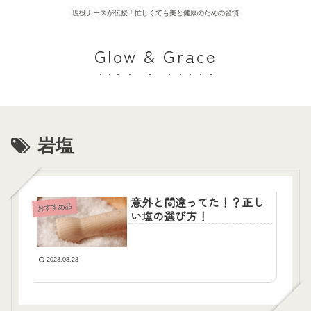
現役ナースが伝授！忙しくても美と健康のための習慣
Glow & Grace
岩塩
意外と間違ってた！？正し
おすすめ品
い塩の選び方！
2023.08.28