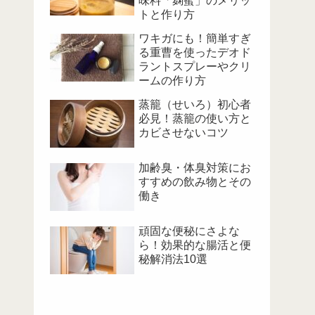
味料「麹蜜」のメリッ
トと作り方
ワキガにも！簡単すぎ
る重曹を使ったデオド
ラントスプレーやクリ
ームの作り方
蒸籠（せいろ）初心者
必見！蒸籠の使い方と
カビさせないコツ
加齢臭・体臭対策にお
すすめの飲み物とその
働き
頑固な便秘にさよな
ら！効果的な腸活と便
秘解消法10選