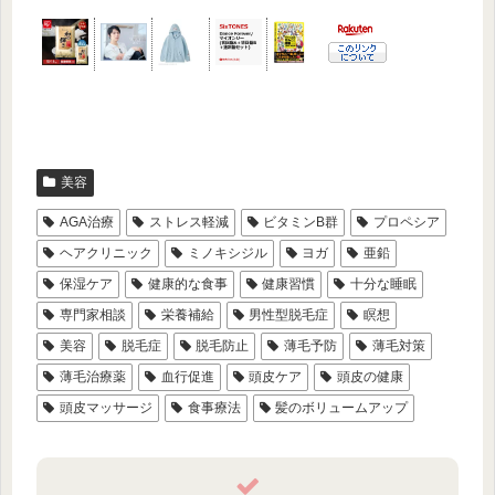
美容
AGA治療
ストレス軽減
ビタミンB群
プロペシア
ヘアクリニック
ミノキシジル
ヨガ
亜鉛
保湿ケア
健康的な食事
健康習慣
十分な睡眠
専門家相談
栄養補給
男性型脱毛症
瞑想
美容
脱毛症
脱毛防止
薄毛予防
薄毛対策
薄毛治療薬
血行促進
頭皮ケア
頭皮の健康
頭皮マッサージ
食事療法
髪のボリュームアップ