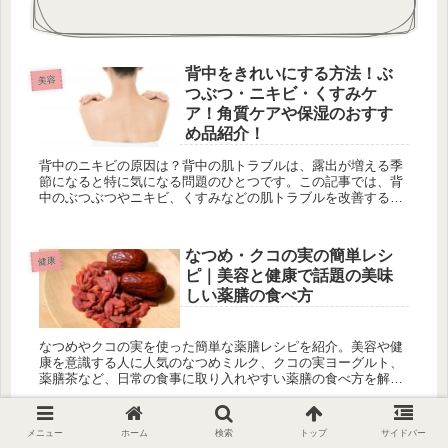
背中をきれいにする方法！ぶ
美容
つぶつ・ニキビ・くすみケ
ア！角質ケアや保湿のおすす
め品紹介！
背中のニキビの原因は？背中の肌トラブルは、露出が増える季
節になると特に気になる問題のひとつです。この記事では、背
中のぶつぶつやニキビ、くすみなどの肌トラブルを改善するた
めの効果的なケア方法を紹介します。自信を持って露出できる
きれいな背中を手...
なつめ・クコの実の簡単レシ
健康
ピ｜美容と健康で話題の美味
しい薬膳の食べ方
なつめやクコの実を使った簡単な薬膳レシピを紹介。美容や健
康を意識する人に人気のなつめミルク、クコの実ヨーグルト、
薬膳茶など、日常の食事に取り入れやすい薬膳の食べ方を解説
します。
メニュー
ホーム
検索
トップ
サイドバー
ワキガの原因と対策
美容