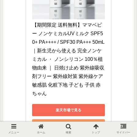
【期間限定 送料無料】ママベビ
ー ノンケミカルUVミルク SPF5
0+ PA++++ / SPF30 PA+++ 50mL
｜新生児から使える 完全ノンケ
ミカル ・ ノンシリコン 100％植
物由来 ｜ 日焼け止め 紫外線吸収
剤フリー 紫外線対策 紫外線ケア 
敏感肌 化粧下地 子ども 子供 赤
ちゃん
楽天市場で見る
Amazonで見る
メニュー
ホーム
検索
トップ
サイドバー