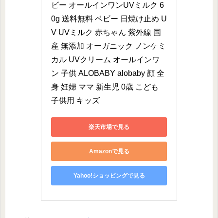
ビー オールインワンUVミルク 6
0g 送料無料 ベビー 日焼け止め U
V UVミルク 赤ちゃん 紫外線 国
産 無添加 オーガニック ノンケミ
カル UVクリーム オールインワ
ン 子供 ALOBABY alobaby 顔 全
身 妊婦 ママ 新生児 0歳 こども 
子供用 キッズ
楽天市場で見る
Amazonで見る
Yahoo!ショッピングで見る