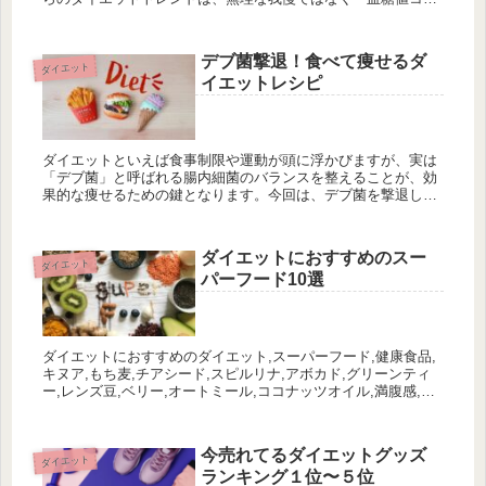
トロール」と「インナーケア」が鍵！代謝を落とさず、効率的
に痩せるための賢いダイエット法と、Amazon・楽天で買える
おすすめアイテムをご紹介します。
デブ菌撃退！食べて痩せるダ
ダイエット
イエットレシピ
ダイエットといえば食事制限や運動が頭に浮かびますが、実は
「デブ菌」と呼ばれる腸内細菌のバランスを整えることが、効
果的な痩せるための鍵となります。今回は、デブ菌を撃退し、
痩せやすい体質を作るための酢や発酵食品を使ったダイエット
レシピをご紹介します。
ダイエットにおすすめのスー
ダイエット
パーフード10選
ダイエットにおすすめのダイエット,スーパーフード,健康食品,
キヌア,もち麦,チアシード,スピルリナ,アボカド,グリーンティ
ー,レンズ豆,ベリー,オートミール,ココナッツオイル,満腹感,脂
肪燃焼,低カロリー,抗酸化物質,栄養補給,体重管理,食物繊維フ
ード10選を紹介。栄養価が高く満腹感を持続させる食品を取り
入れて、健康的な体重管理をサポートします。
今売れてるダイエットグッズ
ダイエット
ランキング１位〜５位