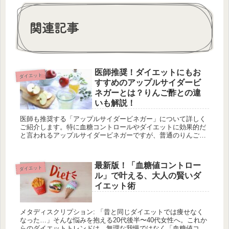
関連記事
医師推奨！ダイエットにもお
ダイエット
すすめのアップルサイダービ
ネガーとは？りんご酢との違
いも解説！
医師も推奨する「アップルサイダービネガー」について詳しく
ご紹介します。特に血糖コントロールやダイエットに効果的だ
と言われるアップルサイダービネガーですが、普通のりんご酢
と何が違うのでしょうか？その秘密と魅力を徹底解説します！
最新版！「血糖値コントロー
ダイエット
ル」で叶える、大人の賢いダ
イエット術
メタディスクリプション: 「昔と同じダイエットでは痩せなく
なった…」そんな悩みを抱える20代後半〜40代女性へ。これか
らのダイエットトレンドは、無理な我慢ではなく「血糖値コン