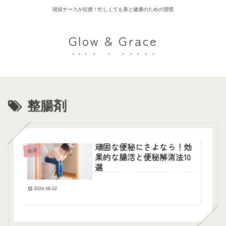
現役ナースが伝授！忙しくても美と健康のための習慣
Glow & Grace
整腸剤
頑固な便秘にさよなら！効
健康
果的な腸活と便秘解消法10
選
2024.06.02