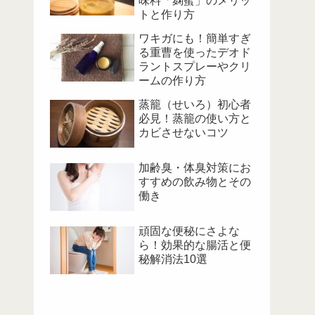
味料「麹蜜」のメリッ
トと作り方
ワキガにも！簡単すぎ
る重曹を使ったデオド
ラントスプレーやクリ
ームの作り方
蒸籠（せいろ）初心者
必見！蒸籠の使い方と
カビさせないコツ
加齢臭・体臭対策にお
すすめの飲み物とその
働き
頑固な便秘にさよな
ら！効果的な腸活と便
秘解消法10選