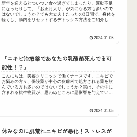
新年を迎えるとついつい食べ過ぎてしまったり、運動不足
になったりして、「お正月太り」が気になる方も多いので
はないでしょうか？でも大丈夫！たったの3日間で、身体を
軽くし、腸内をリセットするデトックス方法をご紹介しま
す。これからご紹介する方法は、健康的で効果的なもので
す。是非試してみてください！
2024.01.05
「ニキビ治療薬であなたの乳酸菌死んでる可
能性！？」
こんにちは、美容クリニックで働くナースです。ニキビで
お悩みの方々、保険薬が中心の皮膚科で処方される薬を飲
んでいる方も多いのではないでしょうか？実は、その中に
含まれる抗生物質が、思わぬところに悪影響を与えている
可能性があるのです。
2024.01.05
休みなのに肌荒れニキビが悪化！ストレスが