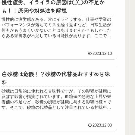
慢性疲労、イライラの原因は◯◯の不足か
も！！原因や対処法を解説
慢性的に疲労感がある、常にイライラする、仕事や学業の
パフォーマンスが落ちてミスを繰り返すなど、日常生活が
何もかもうまくいかないことはありませんか？もしかした
らある栄養素が不足している可能性があります。ここで
は、慢性疲労やイライラの原因や対処法を説明していきま
す。
2023.12.10
白砂糖は危険！？砂糖の代替品おすすめ甘味
料
砂糖は日常的に使われる甘味料ですが、その影響が健康に
及ぼす影響が指摘されています。血糖値の急激な上昇や栄
養価の不足など、砂糖の摂取が健康に与える影響は様々で
す。そこで、砂糖の代替品として注目されている甘味料の
特徴やメリットをご紹介します。
2023.12.03