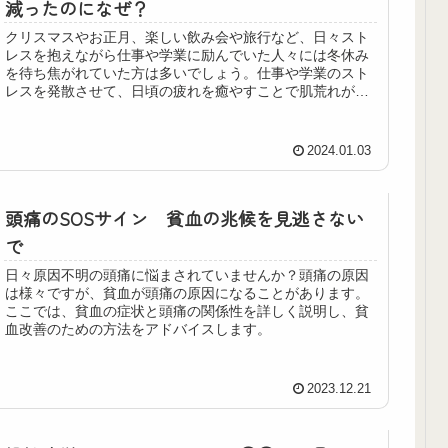
減ったのになぜ？
クリスマスやお正月、楽しい飲み会や旅行など、日々スト
レスを抱えながら仕事や学業に励んでいた人々には冬休み
を待ち焦がれていた方は多いでしょう。仕事や学業のスト
レスを発散させて、日頃の疲れを癒やすことで肌荒れが落
ち着いてくると期待していたあなた。逆に悪化する方が多
いのはなぜ？こんな方への肌荒れやニキビの改善方法を解
説します。
2024.01.03
頭痛のSOSサイン 貧血の兆候を見逃さない
で
日々原因不明の頭痛に悩まされていませんか？頭痛の原因
は様々ですが、貧血が頭痛の原因になることがあります。
ここでは、貧血の症状と頭痛の関係性を詳しく説明し、貧
血改善のための方法をアドバイスします。
2023.12.21