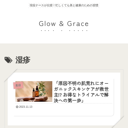
現役ナースが伝授！忙しくても美と健康のための習慣
Glow & Grace
湿疹
「原因不明の肌荒れにオー
美容
ガニックスキンケアが救世
主!? お得なトライアルで解
決への第一歩」
2023.11.13