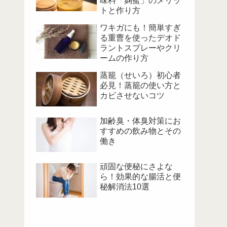
味料「麹蜜」のメリッ
トと作り方
ワキガにも！簡単すぎ
る重曹を使ったデオド
ラントスプレーやクリ
ームの作り方
蒸籠（せいろ）初心者
必見！蒸籠の使い方と
カビさせないコツ
加齢臭・体臭対策にお
すすめの飲み物とその
働き
頑固な便秘にさよな
ら！効果的な腸活と便
秘解消法10選