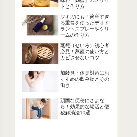
味料「麹蜜」のメリッ
トと作り方
ワキガにも！簡単すぎ
る重曹を使ったデオド
ラントスプレーやクリ
ームの作り方
蒸籠（せいろ）初心者
必見！蒸籠の使い方と
カビさせないコツ
加齢臭・体臭対策にお
すすめの飲み物とその
働き
頑固な便秘にさよな
ら！効果的な腸活と便
秘解消法10選