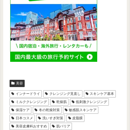
美容
インナードライ
クレンジング見直し
スキンケア基本
ミルククレンジング
乾燥肌
低刺激クレンジング
保湿ケア
冬の乾燥対策
敏感肌スキンケア
日本コスメ
洗いすぎ対策
皮脂膜
美容皮膚科おすすめ
肌バリア