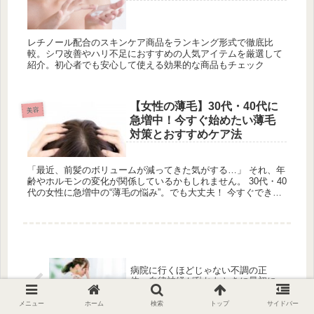
レチノール配合のスキンケア商品をランキング形式で徹底比
較。シワ改善やハリ不足におすすめの人気アイテムを厳選して
紹介。初心者でも安心して使える効果的な商品もチェック
【女性の薄毛】30代・40代に
美容
急増中！今すぐ始めたい薄毛
対策とおすすめケア法
「最近、前髪のボリュームが減ってきた気がする…」 それ、年
齢やホルモンの変化が関係しているかもしれません。 30代・40
代の女性に急増中の“薄毛の悩み”。でも大丈夫！ 今すぐできる
簡単なケア方法と、信頼できるアイテムをご紹介します。
病院に行くほどじゃない不調の正
体。自律神経が乱れたときに最初に
整えたい5つのこと
メニュー
ホーム
検索
トップ
サイドバー