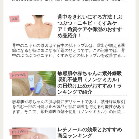
がない人も隠れ貧血について知っておくことが大切です。この
記事では、疲れの原因や隠れ貧血の兆候、対策方法などを詳し
くご紹介します。元気な毎日を取り戻しましょう！
背中をきれいにする方法！ぶ
美容
つぶつ・ニキビ・くすみケ
ア！角質ケアや保湿のおすす
め品紹介！
背中のニキビの原因は？背中の肌トラブルは、露出が増える季
節になると特に気になる問題のひとつです。この記事では、背
中のぶつぶつやニキビ、くすみなどの肌トラブルを改善するた
めの効果的なケア方法を紹介します。自信を持って露出できる
きれいな背中を手...
敏感肌や赤ちゃんに紫外線吸
おすすめ品
収剤不使用（ノンケミカル）
の日焼け止めがおすすめ！ラ
ンキングで紹介
敏感肌や赤ちゃんの肌は特にデリケートであり、紫外線吸収剤
を含む一部の日焼け止め製品が肌に刺激を与える可能性があり
ます。そこで、紫外線吸収剤不使用（ノンケミカル）の日焼け
止めがおすすめです。この記事では、なぜ敏感肌や赤ちゃんに
ノンケミカルな日焼け止めが適しているのか、その理由を詳し
く説明します。
レチノールの効果とおすすめ
おすすめ品
商品ランキング