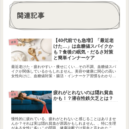
関連記事
【40代前でも急増】「最近老
健康
けた…」は血糖値スパイクか
も？食後の眠気・だるさ対策
と簡単インナーケア
最近老けた・疲れやすい・痩せにくい…その不調、血糖値スパ
イクが関係しているかもしれません。美容や健康に関心の高い
女性向けに、血糖値対策・腸活・インナーケア習慣をわかりや
すく解説。楽天・Amazon・Yahoo!で買えるおすすめ商品も比
較紹介します。
疲れがとれないのは隠れ貧血
健康
かも！？潜在性鉄欠乏とは？
慢性的に疲れている、疲れがとれないと感じることはありませ
んか？それは実は隠れ貧血が原因かもしれません。、特に生理
がある女性に多いこの問題。健康診断では貧血と言われたこと