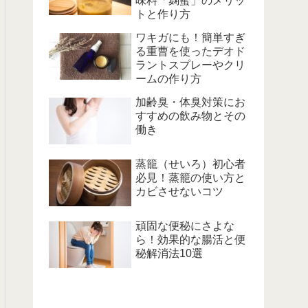
味料「麹蜜」のメリッ
トと作り方
ワキガにも！簡単すぎ
る重曹を使ったデオド
ラントスプレーやクリ
ームの作り方
加齢臭・体臭対策にお
すすめの飲み物とその
働き
蒸籠（せいろ）初心者
必見！蒸籠の使い方と
カビさせないコツ
頑固な便秘にさよな
ら！効果的な腸活と便
秘解消法10選