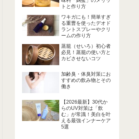
味料「麹蜜」のメリッ
トと作り方
ワキガにも！簡単すぎ
る重曹を使ったデオド
ラントスプレーやクリ
ームの作り方
蒸籠（せいろ）初心者
必見！蒸籠の使い方と
カビさせないコツ
加齢臭・体臭対策にお
すすめの飲み物とその
働き
【2026最新】30代か
らのUV対策は「飲
む」が常識！美白を叶
える最強インナーケア
5選