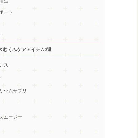
排出
サポート
ト
＆むくみケアアイテム3選
ンス
ス
カリウムサプリ
えスムージー