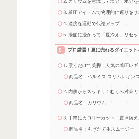
2. カリウムを意識して塩分・水分を
3. 着圧アイテムで物理的に巡りを
4. 適度な運動で代謝アップ
5. 湯船に浸かって「夏冷え」リセッ
プロ厳選！夏に売れるダイエット
1. 履くだけで美脚！人気の着圧レギ
商品名：ベルミス スリムレギン
2. 内側からスッキリ！むくみ対策
商品名：カリウム
3. 手軽にカロリーカット！置き換
商品名：もぎたて生スムージー