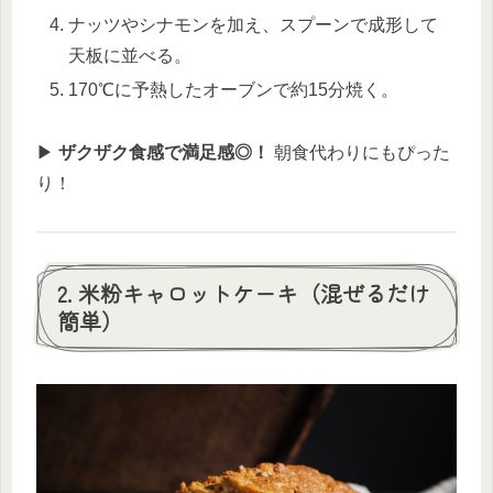
ナッツやシナモンを加え、スプーンで成形して
天板に並べる。
170℃に予熱したオーブンで約15分焼く。
▶︎
ザクザク食感で満足感◎！
朝食代わりにもぴった
り！
2. 米粉キャロットケーキ（混ぜるだけ
簡単）