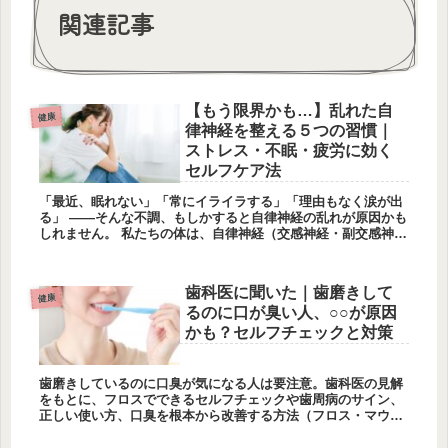
関連記事
【もう限界かも…】乱れた自
健康
律神経を整える５つの習慣｜
ストレス・不眠・疲労に効く
セルフケア法
「最近、眠れない」「常にイライラする」「理由もなく涙が出
る」 ——そんな不調、もしかすると自律神経の乱れが原因かも
しれません。 私たちの体は、自律神経（交感神経・副交感神
経）がバランスよく働くことで、心と体の安定を保っていま
す。 でも、現代人の多くはストレスや不規則な生活によって、
このバランスが崩れがち。 本記事では、自律神経を専門的な視
歯科医に聞いた｜歯磨きして
点から分かりやすく解説し、日常で整える具体的な方法とおす
健康
るのに口が臭い人、○○が原因
すめアイテムを紹介します。
かも？セルフチェックと対策
歯磨きしているのに口臭が気になる人は要注意。歯科医の見解
をもとに、フロスでできるセルフチェックや歯周病のサイン、
正しい使い方、口臭を根本から改善する方法（フロス・マウス
ウォッシュ・電動歯ブラシ）をわかりやすく解説します。