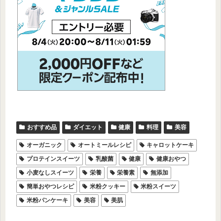
おすすめ品
ダイエット
健康
料理
美容
オーガニック
オートミールレシピ
キャロットケーキ
プロテインスイーツ
乳酸菌
健康
健康おやつ
小麦なしスイーツ
栄養
栄養素
無添加
簡単おやつレシピ
米粉クッキー
米粉スイーツ
米粉パンケーキ
美容
美肌