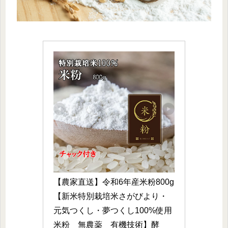
【農家直送】令和6年産米粉800g
【新米特別栽培米さがびより・
元気つくし・夢つくし100%使用
米粉　無農薬　有機技術】酵