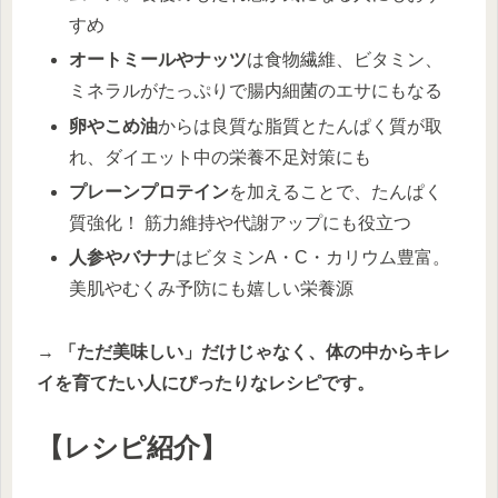
すめ
オートミールやナッツ
は食物繊維、ビタミン、
ミネラルがたっぷりで腸内細菌のエサにもなる
卵やこめ油
からは良質な脂質とたんぱく質が取
れ、ダイエット中の栄養不足対策にも
プレーンプロテイン
を加えることで、たんぱく
質強化！ 筋力維持や代謝アップにも役立つ
人参やバナナ
はビタミンA・C・カリウム豊富。
美肌やむくみ予防にも嬉しい栄養源
→
「ただ美味しい」だけじゃなく、体の中からキレ
イを育てたい人にぴったりなレシピです。
【レシピ紹介】