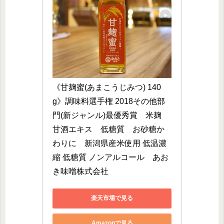
《甘麹蜜(あまこうじみつ) 140
g》調味料選手権 2018その他部
門(新ジャンル)最優秀賞　米麹　
甘酒エキス　低糖質　お砂糖か
わりに　新潟県産米使用 低温濃
縮 低糖質 ノンアルコール　あお
き味噌株式会社
楽天市場で見る
Amazonで見る