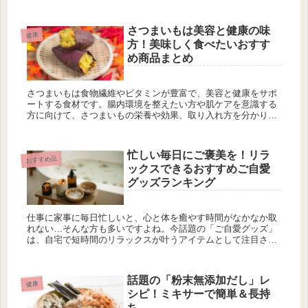
電気で蒸す蒸篭です。今までちょっと手を出しにくかった人も
電気で蒸す蒸篭の便利さや使い方を知れば使いたくなること間
違いなし。今回は電気せいろの魅力について詳しく紹介しま
さつまいもは美容と健康の味
す。
健康
方！美味しく食べたいおすす
め商品まとめ
さつまいもは食物繊維やビタミンが豊富で、美容と健康をサポ
ートする食材です。腸内環境を整えたい方や肌ケアを意識する
方に向けて、さつまいもの栄養や効果、取り入れ方を分かりや
すく解説します。
忙しい毎日にご褒美を！リラ
おすすめ品
ックスできるおすすめご自愛
グッズランキング
仕事に家事に毎日忙しいと、心と体を癒やす時間がなかなか取
れない…そんな方も多いですよね。今話題の「ご自愛グッズ」
は、自宅で短時間のリラックスが叶うアイテムとして注目され
ています。この記事では、「短時間でもOK！」「日々のご褒美
に最適！」なご...
話題の「粉末無添加だし」レ
健康
シピ！ミキサーで簡単＆長持
ち