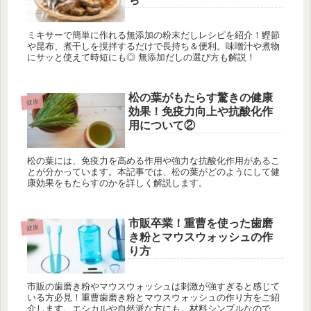
ミキサーで簡単に作れる無添加の粉末だしレシピを紹介！鰹節
や昆布、煮干しを撹拌するだけで長持ち＆便利。味噌汁や煮物
にサッと使えて時短にも◎ 無添加だしの選び方も解説！
松の葉がもたらす驚きの健康
健康
効果！免疫力向上や抗酸化作
用について②
松の葉には、免疫力を高める作用や強力な抗酸化作用があるこ
とが分かっています。本記事では、松の葉がどのようにして健
康効果をもたらすのかを詳しく解説します。
市販卒業！重曹を使った歯磨
健康
き粉とマウスウォッシュの作
り方
市販の歯磨き粉やマウスウォッシュは刺激が強すぎると感じて
いる方必見！重曹歯磨き粉とマウスウォッシュの作り方をご紹
介します。エシカルや自然派な方にも。材料シンプルなので節