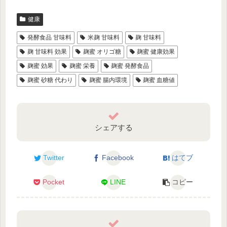
健康
発酵食品 甘味料
米麹 甘味料
麹 甘味料
麹 甘味料 効果
麹蜜 オリゴ糖
麹蜜 健康効果
麹蜜 効果
麹蜜 栄養
麹蜜 発酵食品
麹蜜 砂糖 代わり
麹蜜 腸内環境
麹蜜 血糖値
シェアする
Twitter
Facebook
はてブ
Pocket
LINE
コピー